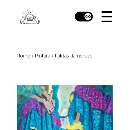
Skip
to
the
content
Home
Pintura
Faldas flamencas